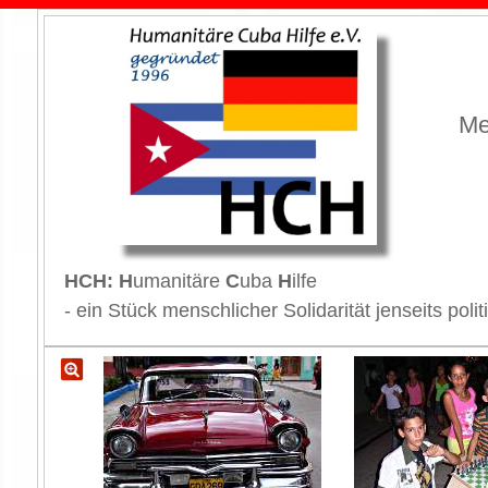
Me
HCH: H
umanitäre
C
uba
H
ilfe
- ein Stück menschlicher Solidarität jenseits p