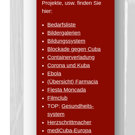
Projekte, usw. finden Sie
hier:
Bedarfsliste
Bildergalerien
Bildungssystem
Blockade gegen Cuba
Containerverladung
Corona und Kuba
Ebola
(Übersicht) Farmacia
Fiesta Moncada
Filmclub
TOP:
Gesundheits­
system
Herzschritt­macher
mediCuba-Europa