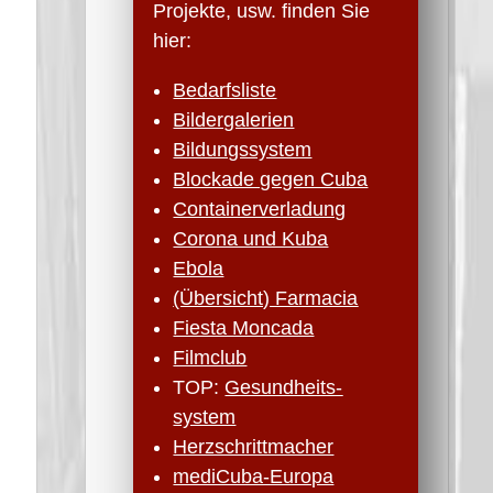
Projekte, usw. finden Sie
hier:
Bedarfsliste
Bildergalerien
Bildungssystem
Blockade gegen Cuba
Containerverladung
Corona und Kuba
Ebola
(Übersicht) Farmacia
Fiesta Moncada
Filmclub
TOP:
Gesundheits­
system
Herzschritt­macher
mediCuba-Europa