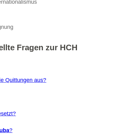
ernationalismus
egnung
ellte Fragen zur HCH
Sie Quittungen aus?
setzt?
uba
?