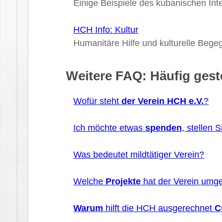
Einige Beispiele des kubanischen Int
HCH Info: Kultur
Humanitäre Hilfe und kulturelle Beg
Weitere FAQ: Häufig gest
Wofür steht
der Verein HCH e.V.
?
Ich möchte etwas
spenden
, stellen 
Was bedeutet mildtätiger Verein?
Welche
Projekte
hat der Verein umge
Warum
hilft die HCH ausgerechnet
C