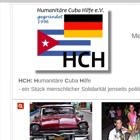
Me
HCH: H
umanitäre
C
uba
H
ilfe
- ein Stück menschlicher Solidarität jenseits p