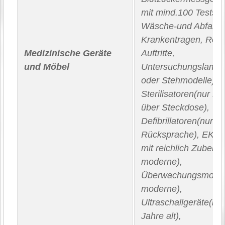
mit mind.100 Teststre
Wäsche‐und Abfalls
Krankentragen, Roll
Medizinische Geräte
Auftritte,
und Möbel
Untersuchungslamp
oder Stehmodelle),
Sterilisatoren(nur Be
über Steckdose),
Defibrillatoren(nur n
Rücksprache), EKG‐
mit reichlich Zubehör
moderne),
Überwachungsmonito
moderne),
Ultraschallgeräte(ma
Jahre alt),