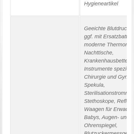
Hygieneartikel
Geeichte Blutdruckge
ggf. mit Ersatzbatter
moderne Thermomet
Nachttische,
Krankenhausbetten,
Instrumente speziell 
Chirurgie und Gynäk
Spekula,
Sterilisationstrommel
Stethoskope, Refle
Waagen für Erwach
Babys, Augen‐ und
Ohrenspiegel,
Blutzuckermessgerät