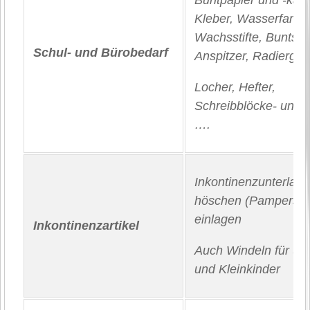
Buntpapier und -kart
Kleber, Wasserfarbe
Wachsstifte, Buntstif
Schul- und Bürobedarf
Anspitzer, Radierg
Locher, Hefter,
Schreibblöcke- und -
….
Inkontinenzunterlage
höschen (Pampers), 
einlagen
Inkontinenzartikel
Auch Windeln für Sä
und Kleinkinder