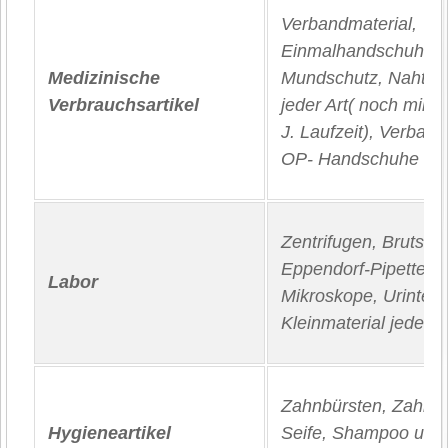
Verbandmaterial,
Einmalhandschuhe,
Medizinische
Mundschutz, Nahtmat
Verbrauchsartikel
jeder Art( noch mind
J. Laufzeit), Verban
OP- Handschuhe
Zentrifugen, Brutsch
Eppendorf‐Pipetten,
Labor
Mikroskope, Urintests
Kleinmaterial jeder A
Zahnbürsten, Zahnpa
Hygieneartikel
Seife, Shampoo und 