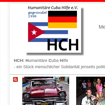
Me
HCH: H
umanitäre
C
uba
H
ilfe
- ein Stück menschlicher Solidarität jenseits p