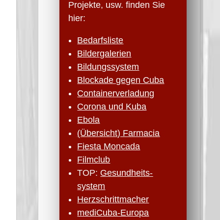
Projekte, usw. finden Sie
hier:
Bedarfsliste
Bildergalerien
Bildungssystem
Blockade gegen Cuba
Containerverladung
Corona und Kuba
Ebola
(Übersicht) Farmacia
Fiesta Moncada
Filmclub
TOP:
Gesundheits­
system
Herzschritt­macher
mediCuba-Europa