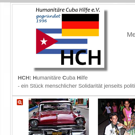
Me
HCH: H
umanitäre
C
uba
H
ilfe
- ein Stück menschlicher Solidarität jenseits p