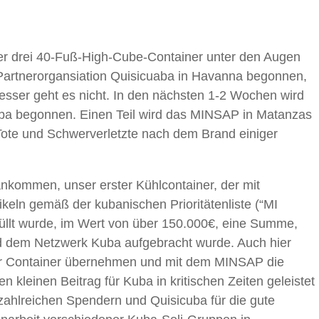
er drei 40-Fuß-High-Cube-Container unter den Augen
Partnerorgansiation Quisicuaba in Havanna begonnen,
Besser geht es nicht. In den nächsten 1-2 Wochen wird
Cuba begonnen. Einen Teil wird das MINSAP in Matanzas
h Tote und Schwerverletzte nach dem Brand einiger
 ankommen, unser erster Kühlcontainer, der mit
eln gemäß der kubanischen Prioritätenliste (“MI
t wurde, im Wert von über 150.000€, eine Summe,
d dem Netzwerk Kuba aufgebracht wurde. Auch hier
r Container übernehmen und mit dem MINSAP die
nen kleinen Beitrag für Kuba in kritischen Zeiten geleistet
ahlreichen Spendern und Quisicuba für die gute