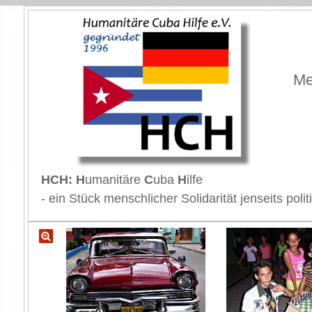
Me
HCH: H
umanitäre
C
uba
H
ilfe
- ein Stück menschlicher Solidarität jenseits p