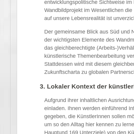
entwicklungspolitische Sichtweise i
Wandbildprojekt im Wesentlichen die 
auf unsere Lebensrealität ist unverzic
Der gemeinsame Blick aus Süd und No
der wichtigsten Elemente des Wandm
das gleichberechtigte (Arbeits-)Verh
künstlerische Themenbearbeitung verb
Stattdessen wird mit diesem gleichbe
Zukunftscharta zu globalen Partnersch
3. Lokaler Kontext der künstle
Aufgrund ihrer inhaltlichen Ausrichtu
einladen. Ihnen werden einführend I
gegeben, die KünstlerInnen sollen mög
um so den Alltag hier kennen zu ler
Hauptund 169 Unterziele) von den Küns