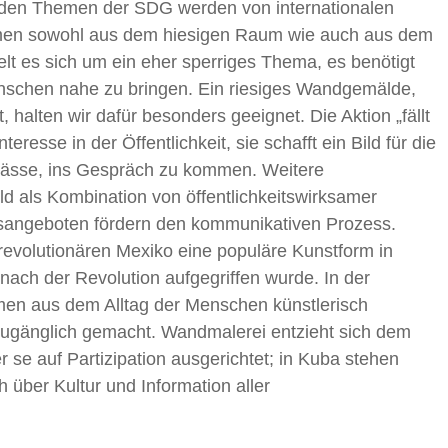
zu den Themen der SDG werden von internationalen
ommen sowohl aus dem hiesigen Raum wie auch aus dem
t es sich um ein eher sperriges Thema, es benötigt
enschen nahe zu bringen. Ein riesiges Wandgemälde,
, halten wir dafür besonders geeignet. Die Aktion „fällt
resse in der Öffentlichkeit, sie schafft ein Bild für die
lässe, ins Gespräch zu kommen. Weitere
d als Kombination von öffentlichkeitswirksamer
onsangeboten fördern den kommunikativen Prozess.
volutionären Mexiko eine populäre Kunstform in
 nach der Revolution aufgegriffen wurde. In der
men aus dem Alltag der Menschen künstlerisch
 zugänglich gemacht. Wandmalerei entzieht sich dem
 se auf Partizipation ausgerichtet; in Kuba stehen
 über Kultur und Information aller