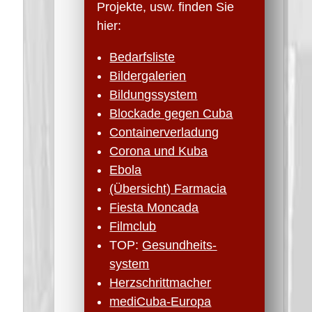
Projekte, usw. finden Sie
hier:
Bedarfsliste
Bildergalerien
Bildungssystem
Blockade gegen Cuba
Containerverladung
Corona und Kuba
Ebola
(Übersicht) Farmacia
Fiesta Moncada
Filmclub
TOP:
Gesundheits­
system
Herzschritt­macher
mediCuba-Europa