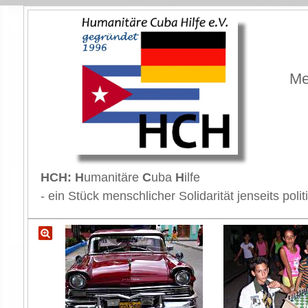
Me
HCH: H
umanitäre
C
uba
H
ilfe
- ein Stück menschlicher Solidarität jenseits p