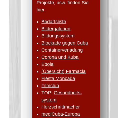
Projekte, usw. finden Sie
hier:
Bedarfsliste
Bildergalerien
Bildungssystem
Blockade gegen Cuba
Containerverladung
Corona und Kuba
Ebola
(Übersicht) Farmacia
Fiesta Moncada
Filmclub
TOP:
Gesundheits­
system
Herzschritt­macher
mediCuba-Europa