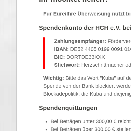
Für Eure/Ihre Überweisung nutzt b
Spendenkonto der HCH e.V. be
Zahlungsempfänger:
Förderver
IBAN:
DE52 4405 0199 0091 01
BIC:
DORTDE33XXX
Stichwort:
Herzschrittmacher o
Wichtig:
Bitte das Wort "Kuba" auf d
Spende von der Bank blockiert werden
Blockadepolitik, die Kuba und diejeni
Spendenquittungen
Bei Beträgen unter 300,00 € reic
Bei Beträgen über 300,00 € stelle