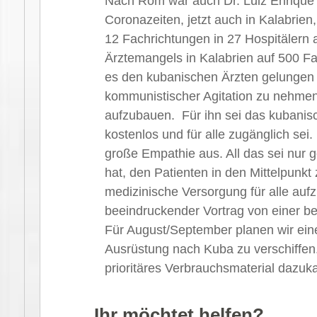
Nach Rom war auch Dr. Luiz Enrique P
Coronazeiten, jetzt auch in Kalabrien,
12 Fachrichtungen in 27 Hospitälern 
Ärztemangels in Kalabrien auf 500 Fa
es den kubanischen Ärzten gelungen 
kommunistischer Agitation zu nehmen
aufzubauen. Für ihn sei das kubanis
kostenlos und für alle zugänglich sei
große Empathie aus. All das sei nur g
hat, den Patienten in den Mittelpunk
medizinische Versorgung für alle aufz
beeindruckender Vortrag von einer be
Für August/September planen wir ein
Ausrüstung nach Kuba zu verschiffen
prioritäres Verbrauchsmaterial dazuk
Ihr möchtet helfen?