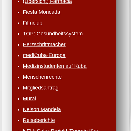
(Übersicht) Farmacia
Fiesta Moncada
Filmclub
TOP:
Gesundheits­system
Herzschritt­macher
mediCuba-Europa
Medizinstudenten auf Kuba
Menschenrechte
Mitgliedsantrag
Mural
Nelson Mandela
Reiseberichte