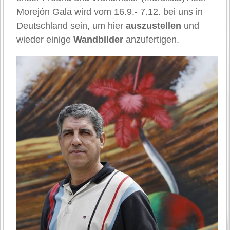
Morejón Gala wird vom 16.9.- 7.12. bei uns in
Deutschland sein, um hier
auszustellen
und
wieder einige
Wandbilder
anzufertigen.